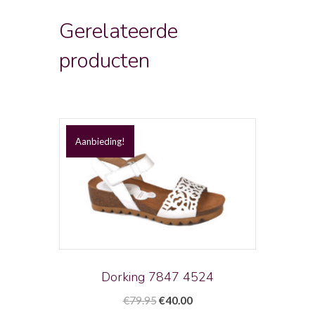
Gerelateerde
producten
Aanbieding!
Dorking 7847 4524
Oorspronkelijke
Huidige
€
79.95
€
40.00