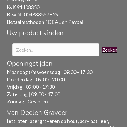
gekozen
KvK 91408350
worden
Btw NL004888557B29
op
Betaalmethoden: iDEAL en Paypal
de
Uw product vinden
productpagina
Zoeken
Openingstijden
Maandag t/m woensdag | 09:00 - 17:30
Donderdag | 09:00 - 20:00
Vrijdag | 09:00 - 17:30
Zaterdag | 09:00 - 17:00
Zondag | Gesloten
Van Deelen Graveer
Iets laten lasergraveren op hout, acrylaat, leer,