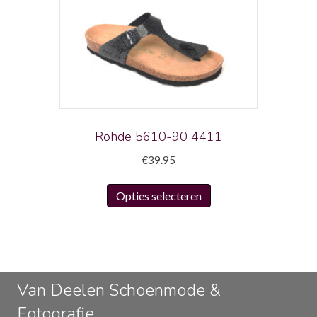
Deze
optie
kan
gekozen
worden
op
de
productpagina
Rohde 5610-90 4411
€
39.95
Dit
Opties selecteren
product
heeft
meerdere
variaties.
Deze
Van Deelen Schoenmode &
optie
Fotografie
kan