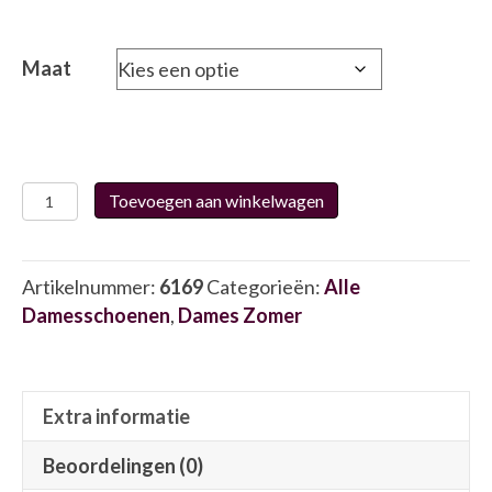
Maat
Waldlaufer
Toevoegen aan winkelwagen
793007
6169
aantal
Artikelnummer:
6169
Categorieën:
Alle
Damesschoenen
,
Dames Zomer
Extra informatie
Beoordelingen (0)