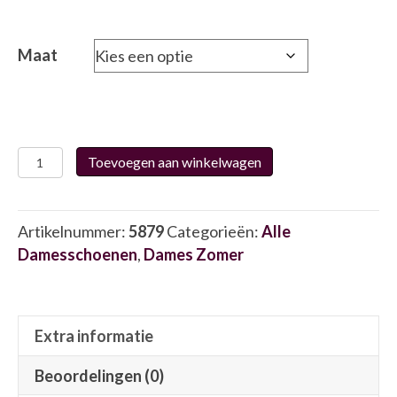
Maat
Waldlaufer
Toevoegen aan winkelwagen
795009
5879
aantal
Artikelnummer:
5879
Categorieën:
Alle
Damesschoenen
,
Dames Zomer
Extra informatie
Beoordelingen (0)