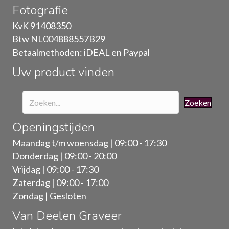
Fotografie
kan
gekozen
KvK 91408350
worden
Btw NL004888557B29
op
Betaalmethoden: iDEAL en Paypal
de
Uw product vinden
productpagina
Zoeken
Openingstijden
Maandag t/m woensdag | 09:00 - 17:30
Donderdag | 09:00 - 20:00
Vrijdag | 09:00 - 17:30
Zaterdag | 09:00 - 17:00
Zondag | Gesloten
Van Deelen Graveer