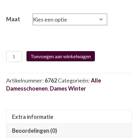
Maat
Waldläufer
Toevoegen aan winkelwagen
831004
6762
aantal
Artikelnummer:
6762
Categorieën:
Alle
Damesschoenen
,
Dames Winter
Extra informatie
Beoordelingen (0)