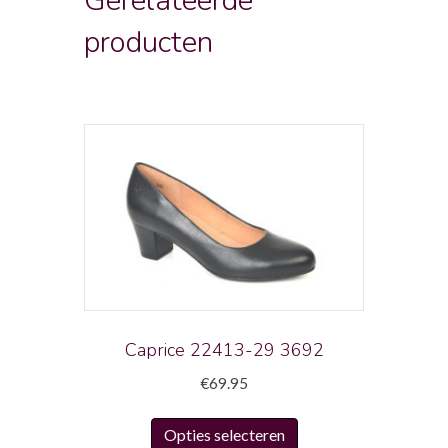
Gerelateerde
producten
Caprice 22413-29 3692
€
69.95
Dit
Opties selecteren
product