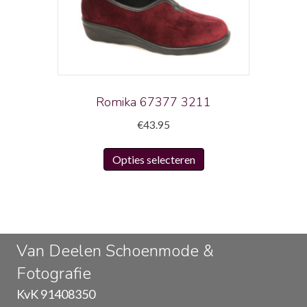
kan
gekozen
worden
op
de
productpagina
Romika 67377 3211
€
43.95
Dit
Opties selecteren
product
heeft
meerdere
variaties.
Deze
Van Deelen Schoenmode &
optie
Fotografie
kan
gekozen
KvK 91408350
worden