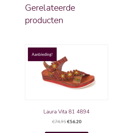
Gerelateerde
producten
Aanbieding!
Laura Vita 81 4894
Oorspronkelijke
Huidige
€
74.95
€
56.20
prijs
prijs
Dit