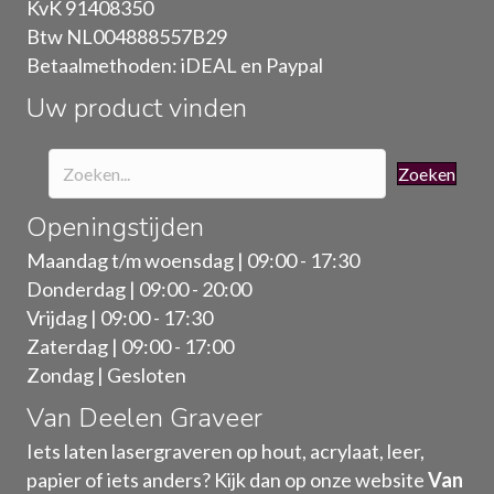
KvK 91408350
worden
Btw NL004888557B29
op
Betaalmethoden: iDEAL en Paypal
de
Uw product vinden
productpagina
Zoeken
Openingstijden
Maandag t/m woensdag | 09:00 - 17:30
Donderdag | 09:00 - 20:00
Vrijdag | 09:00 - 17:30
Zaterdag | 09:00 - 17:00
Zondag | Gesloten
Van Deelen Graveer
Iets laten lasergraveren op hout, acrylaat, leer,
papier of iets anders? Kijk dan op onze website
Van