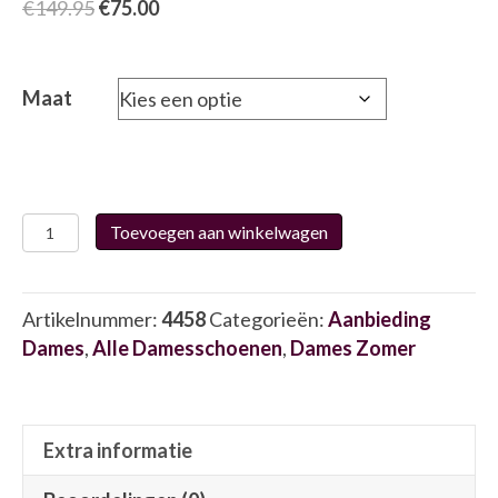
Oorspronkelijke
Huidige
€
149.95
€
75.00
prijs
prijs
was:
is:
€149.95.
€75.00.
Maat
Wolky
Toevoegen aan winkelwagen
5901110
/870
4458
Artikelnummer:
4458
Categorieën:
Aanbieding
aantal
Dames
,
Alle Damesschoenen
,
Dames Zomer
Extra informatie