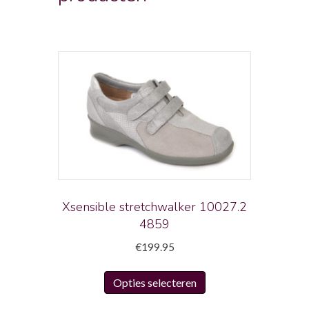
Xsensible stretchwalker 10027.2
4859
€
199.95
Dit
Opties selecteren
product
heeft