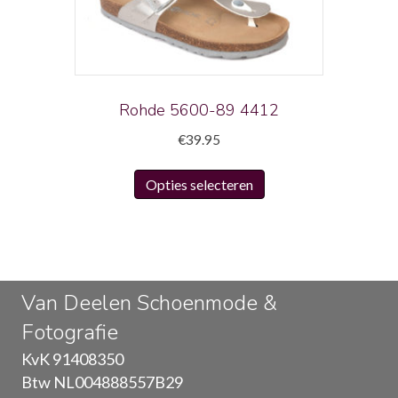
gekozen
worden
op
de
productpagina
Rohde 5600-89 4412
€
39.95
Dit
Opties selecteren
product
heeft
meerdere
variaties.
Deze
Van Deelen Schoenmode &
optie
Fotografie
kan
gekozen
KvK 91408350
worden
Btw NL004888557B29
op