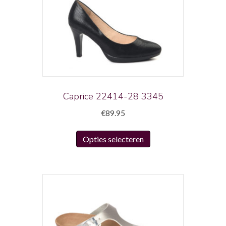
Deze
optie
kan
gekozen
worden
op
de
productpagina
Caprice 22414-28 3345
€
89.95
Dit
Opties selecteren
product
heeft
meerdere
variaties.
Deze
optie
kan