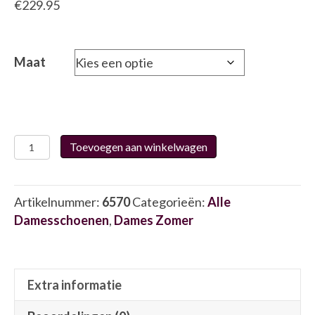
€
229.95
Maat
Xsensible
Toevoegen aan winkelwagen
Stretchwalker
10027.2
6570
Artikelnummer:
6570
Categorieën:
Alle
aantal
Damesschoenen
,
Dames Zomer
Extra informatie