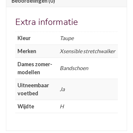
Beoordelingen (0)
Extra informatie
Kleur
Taupe
Merken
Xsensible stretchwalker
Dames zomer-
Bandschoen
modellen
Uitneembaar
Ja
voetbed
Wijdte
H