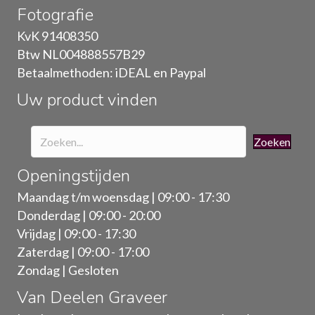
Fotografie
kan
gekozen
KvK 91408350
worden
Btw NL004888557B29
op
Betaalmethoden: iDEAL en Paypal
de
Uw product vinden
productpagina
Zoeken
Openingstijden
Maandag t/m woensdag | 09:00 - 17:30
Donderdag | 09:00 - 20:00
Vrijdag | 09:00 - 17:30
Zaterdag | 09:00 - 17:00
Zondag | Gesloten
Van Deelen Graveer