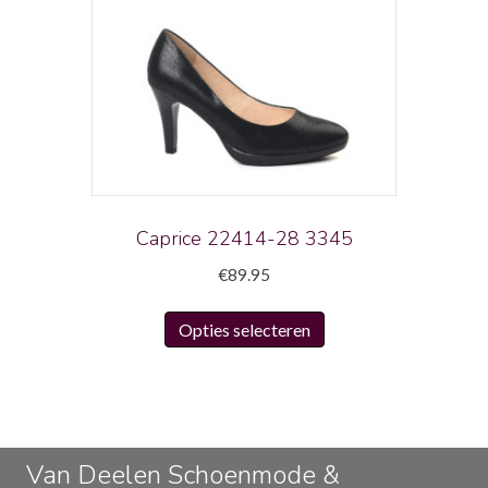
variaties.
Deze
optie
kan
gekozen
worden
op
de
productpagina
Caprice 22414-28 3345
€
89.95
Dit
Opties selecteren
product
heeft
meerdere
variaties.
Deze
Van Deelen Schoenmode &
optie