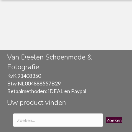
heeft
meerdere
variaties.
Deze
optie
kan
gekozen
worden
op
Van Deelen Schoenmode &
de
Fotografie
productpagina
KvK 91408350
Btw NL004888557B29
Betaalmethoden: iDEAL en Paypal
Uw product vinden
Zoeken