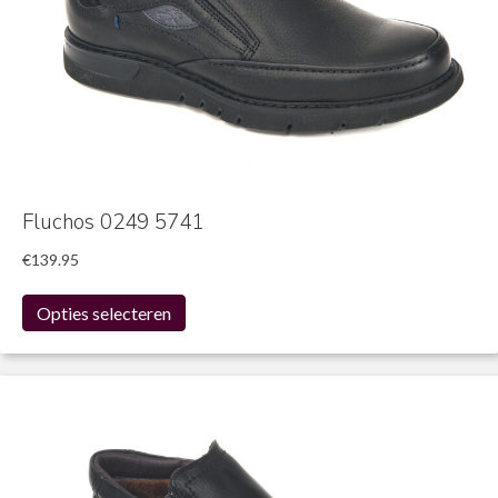
Fluchos 0249 5741
€
139.95
Dit
Opties selecteren
product
heeft
meerdere
variaties.
Deze
optie
kan