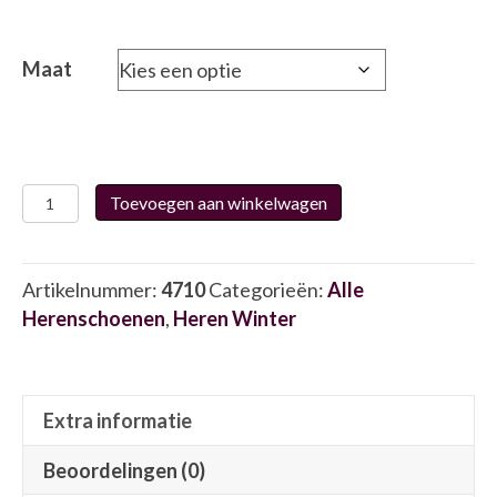
Maat
Australian
Toevoegen aan winkelwagen
15.11432
4710
aantal
Artikelnummer:
4710
Categorieën:
Alle
Herenschoenen
,
Heren Winter
Extra informatie
Beoordelingen (0)