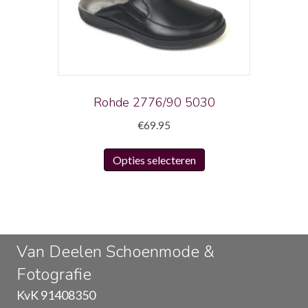
kan
gekozen
worden
op
de
productpagina
Rohde 2776/90 5030
€
69.95
Dit
Opties selecteren
product
heeft
meerdere
variaties.
Deze
Van Deelen Schoenmode &
optie
Fotografie
kan
gekozen
KvK 91408350
worden