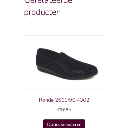
Gerelateerde
producten
Rohde 2601/90 4302
€
39.95
Dit
Opties selecteren
product