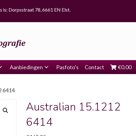
s is: Dorpsstraat 78, 6661 EN Elst.
Aanbiedingen
Pasfoto’s
Contact
€
0.00
2 6414
Australian 15.1212
6414