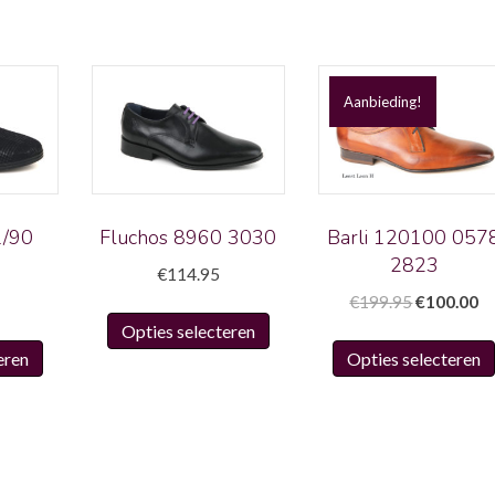
Aanbieding!
1/90
Fluchos 8960 3030
Barli 120100 057
2823
€
114.95
Oorspronk
Hu
€
199.95
€
100.00
Dit
prijs
pr
Opties selecteren
Dit
product
was:
is:
eren
Opties selecteren
product
heeft
€199.95.
€1
heeft
meerdere
meerdere
variaties.
variaties.
Deze
Deze
optie