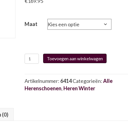
€
169.95
Maat
Australian
Toevoegen aan winkelwagen
15.1212
6414
aantal
Artikelnummer:
6414
Categorieën:
Alle
Herenschoenen
,
Heren Winter
 (0)