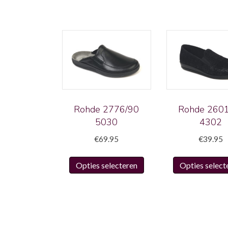
Rohde 2776/90
Rohde 260
5030
4302
€
69.95
€
39.95
Dit
Opties selecteren
Opties select
product
heeft
meerdere
variaties.
Deze