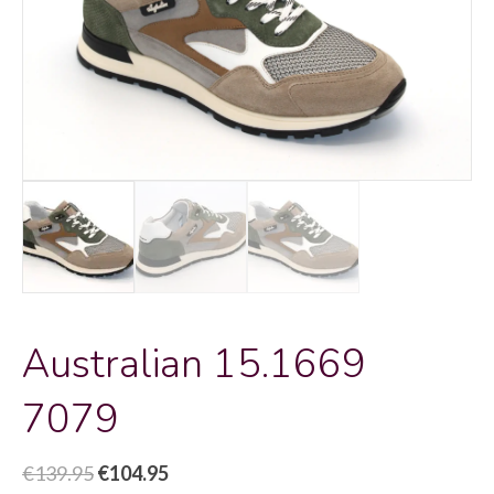
Australian 15.1669
7079
Oorspronkelijke
Huidige
€
139.95
€
104.95