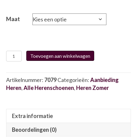
prijs
prijs
was:
is:
€139.95.
€104.95.
Maat
Australian
Toevoegen aan winkelwagen
15.1669
7079
aantal
Artikelnummer:
7079
Categorieën:
Aanbieding
Heren
,
Alle Herenschoenen
,
Heren Zomer
Extra informatie
Beoordelingen (0)