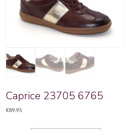
Caprice 23705 6765
€
89.95