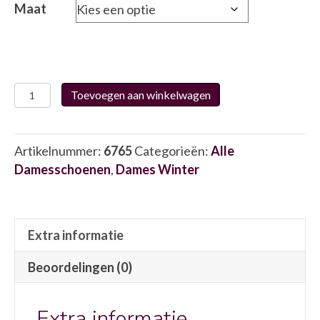
Maat
Caprice
Toevoegen aan winkelwagen
23705
6765
aantal
Artikelnummer:
6765
Categorieën:
Alle
Damesschoenen
,
Dames Winter
Extra informatie
Beoordelingen (0)
Extra informatie