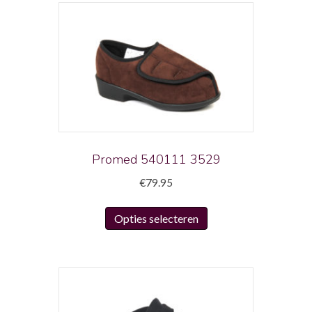
Promed 540111 3529
€
79.95
Dit
Opties selecteren
product
heeft
meerdere
variaties.
Deze