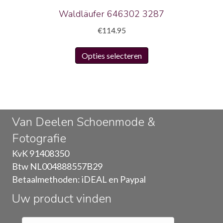
productpagina
Waldläufer 646302 3287
€
114.95
Dit
Opties selecteren
product
heeft
meerdere
variaties.
Deze
Van Deelen Schoenmode &
optie
Fotografie
kan
gekozen
KvK 91408350
worden
Btw NL004888557B29
op
Betaalmethoden: iDEAL en Paypal
de
Uw product vinden
productpagina