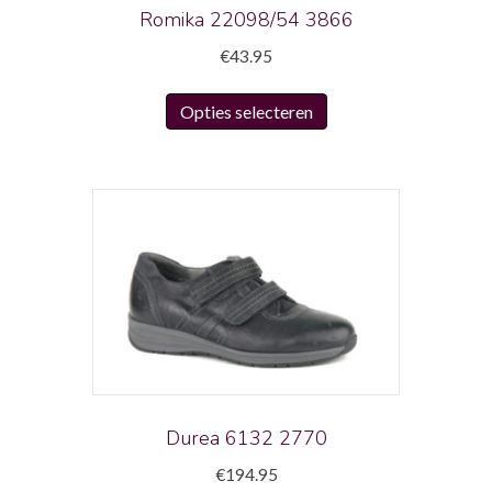
productpagina
Romika 22098/54 3866
€
43.95
Dit
Opties selecteren
product
heeft
meerdere
variaties.
Deze
optie
kan
gekozen
worden
op
de
productpagina
Durea 6132 2770
€
194.95