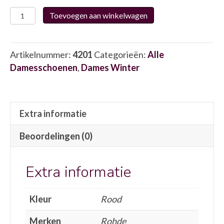
Rohde
Toevoegen aan winkelwagen
2411.48
4201
aantal
Artikelnummer:
4201
Categorieën:
Alle
Damesschoenen
,
Dames Winter
Extra informatie
Beoordelingen (0)
Extra informatie
Kleur
Rood
Merken
Rohde