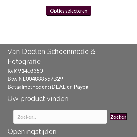
Dit
Opties selecteren
product
heeft
meerdere
variaties.
Deze
Van Deelen Schoenmode &
optie
Fotografie
kan
gekozen
KvK 91408350
worden
Btw NL004888557B29
op
Betaalmethoden: iDEAL en Paypal
de
Uw product vinden
productpagina
Zoeken
Openingstijden