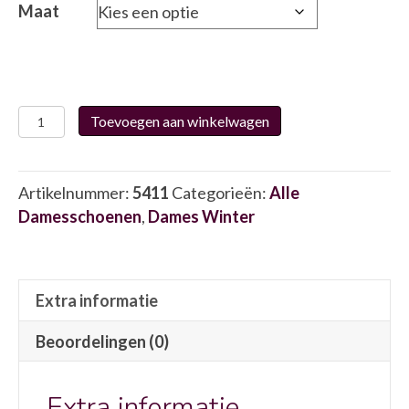
Maat
Caprice
Toevoegen aan winkelwagen
25316
5411
aantal
Artikelnummer:
5411
Categorieën:
Alle
Damesschoenen
,
Dames Winter
Extra informatie
Beoordelingen (0)
Extra informatie