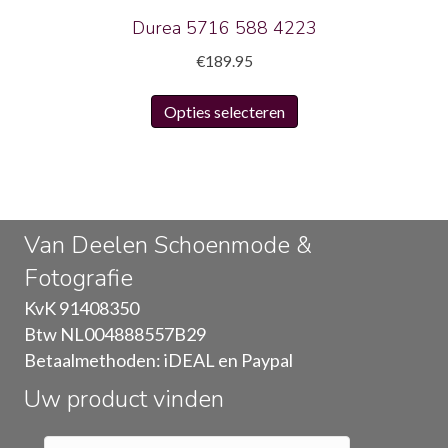
productpagina
Durea 5716 588 4223
€
189.95
Dit
Opties selecteren
product
heeft
meerdere
variaties.
Deze
Van Deelen Schoenmode &
optie
Fotografie
kan
gekozen
KvK 91408350
worden
Btw NL004888557B29
op
Betaalmethoden: iDEAL en Paypal
de
Uw product vinden
productpagina