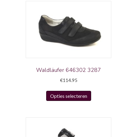
Waldläufer 646302 3287
€
114.95
Dit
Opties selecteren
product
heeft
meerdere
variaties.
Deze