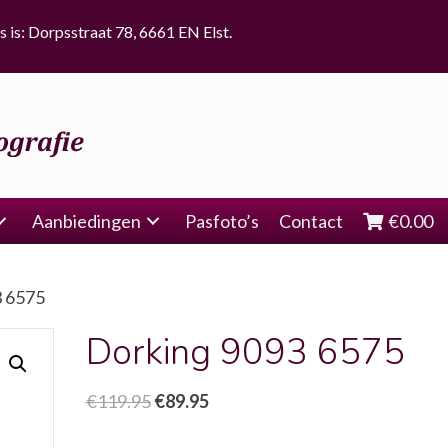
s is: Dorpsstraat 78, 6661 EN Elst.
Aanbiedingen
Pasfoto’s
Contact
€
0.00
3 6575
Dorking 9093 6575
Oorspronkelijke
Huidige
€
119.95
€
89.95
prijs
prijs