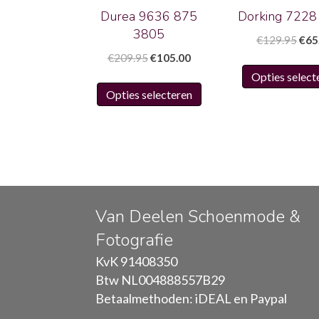
Durea 9636 875
Dorking 7228
3805
Oors
€
129.95
€
65
prijs
Oorspronkelijke
Huidige
€
209.95
€
105.00
was
prijs
prijs
Opties select
Dit
€12
was:
is:
Opties selecteren
product
€209.95.
€105.00.
heeft
meerdere
variaties.
Deze
optie
kan
Van Deelen Schoenmode &
gekozen
Fotografie
worden
KvK 91408350
op
Btw NL004888557B29
de
Betaalmethoden: iDEAL en Paypal
productpagina