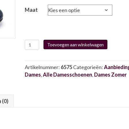
was:
is:
€119.95.
€89.95.
Maat
Dorking
Toevoegen aan winkelwagen
9093
6575
aantal
Artikelnummer:
6575
Categorieën:
Aanbiedin
Dames
,
Alle Damesschoenen
,
Dames Zomer
 (0)