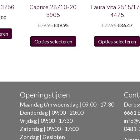
 3756
Caprice 28710-20
Laura Vita 2515/1
5905
4475
pronkelijke
Huidige
.00
prijs
Oorspronkelijke
Huidige
Oorspronk
Hui
€
79.95
€
39.95
€
72.95
€
36.47
Dit
:
is:
prijs
prijs
prijs
prij
eren
Dit
product
9.95.
€65.00.
was:
is:
was:
is:
Opties selecteren
Opties selecteren
product
heeft
€79.95.
€39.95.
€72.95.
€36
heeft
meerdere
meerdere
variaties.
variaties.
Deze
Deze
optie
optie
kan
kan
gekozen
Openingstijden
Cont
gekozen
worden
Maandag t/m woensdag | 09:00 - 17:30
Dorpss
worden
op
Donderdag | 09:00 - 20:00
6661 E
op
de
Vrijdag | 09:00 - 17:30
info@
de
productpagina
Zaterdag | 09:00 - 17:00
0481-
productpagina
Zondag | Gesloten
Algem