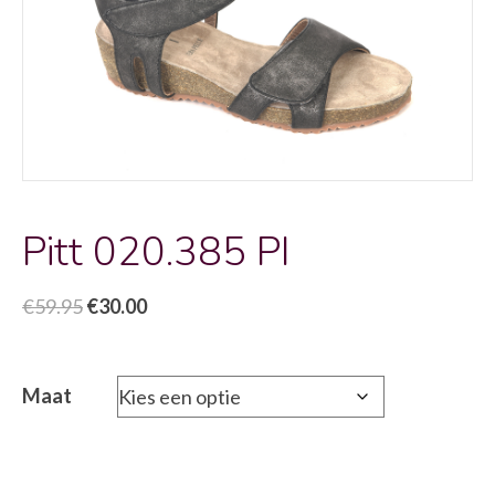
Pitt 020.385 PI
Oorspronkelijke
Huidige
€
59.95
€
30.00
prijs
prijs
was:
is:
€59.95.
€30.00.
Maat