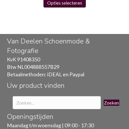
was:
is:
Opties selecteren
product
€89.95.
€45.00.
heeft
meerdere
variaties.
Deze
Van Deelen Schoenmode &
optie
Fotografie
kan
gekozen
KvK 91408350
worden
Btw NL004888557B29
op
Betaalmethoden: iDEAL en Paypal
de
Uw product vinden
productpagina
Zoeken
Openingstijden
Maandag t/m woensdag | 09:00 - 17:30