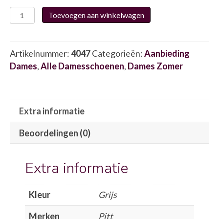
Pitt
Toevoegen aan winkelwagen
020.385
PI
aantal
Artikelnummer:
4047
Categorieën:
Aanbieding
Dames
,
Alle Damesschoenen
,
Dames Zomer
Extra informatie
Beoordelingen (0)
Extra informatie
Kleur
Grijs
Merken
Pitt