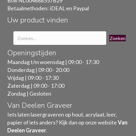
Btw NL004888557B29
op
Betaalmethoden: iDEAL en Paypal
de
Uw product vinden
productpagina
Zoeken
Openingstijden
Maandag t/m woensdag | 09:00 - 17:30
Donderdag | 09:00 - 20:00
Vrijdag | 09:00 - 17:30
Zaterdag | 09:00 - 17:00
Zondag | Gesloten
Van Deelen Graveer
Iets laten lasergraveren op hout, acrylaat, leer,
papier of iets anders? Kijk dan op onze website
Van
Deelen Graveer
.