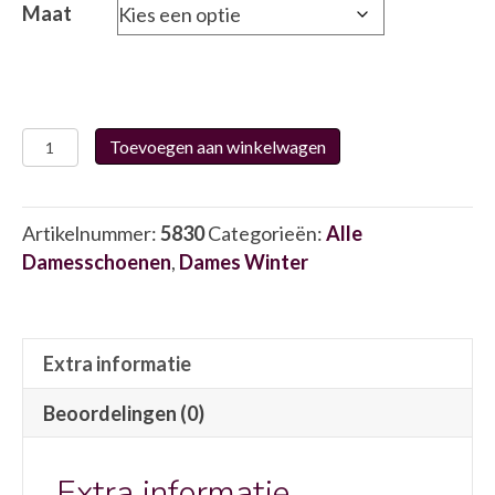
Maat
Durea
Toevoegen aan winkelwagen
6128
5830
aantal
Artikelnummer:
5830
Categorieën:
Alle
Damesschoenen
,
Dames Winter
Extra informatie
Beoordelingen (0)
Extra informatie