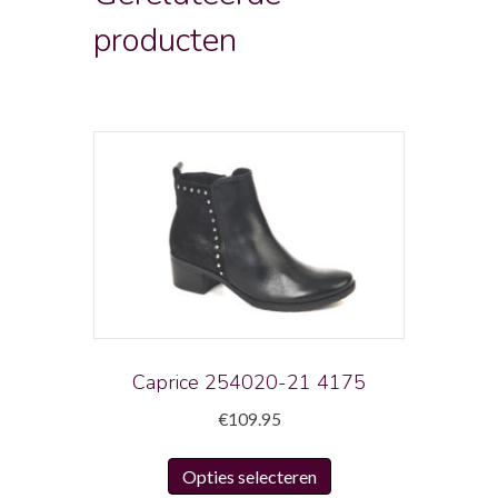
producten
Caprice 254020-21 4175
€
109.95
Dit
Opties selecteren
product