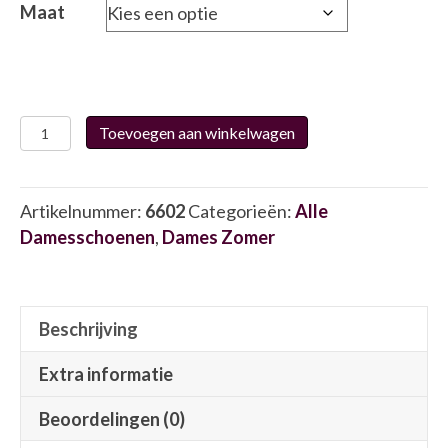
Maat
Durea
Toevoegen aan winkelwagen
7408
220
6602
Artikelnummer:
6602
Categorieën:
Alle
aantal
Damesschoenen
,
Dames Zomer
Beschrijving
Extra informatie
Beoordelingen (0)