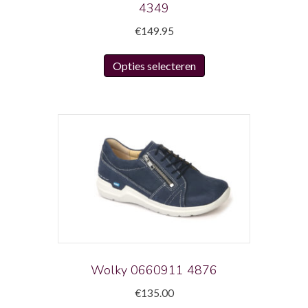
4349
€
149.95
Dit
Opties selecteren
product
heeft
meerdere
variaties.
Deze
optie
kan
gekozen
worden
op
de
productpagina
Wolky 0660911 4876
€
135.00