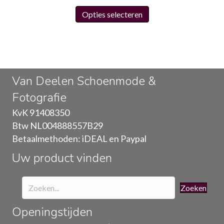
Dit
Opties selecteren
product
heeft
meerdere
variaties.
Deze
Van Deelen Schoenmode &
optie
Fotografie
kan
gekozen
KvK 91408350
worden
Btw NL004888557B29
op
Betaalmethoden: iDEAL en Paypal
de
Uw product vinden
productpagina
Zoeken
Openingstijden