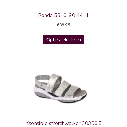
de
productpagina
Rohde 5610-90 4411
€
39.95
Dit
Opties selecteren
product
heeft
meerdere
variaties.
Deze
optie
kan
gekozen
worden
op
de
productpagina
Xsensible stretchwalker 30300.5