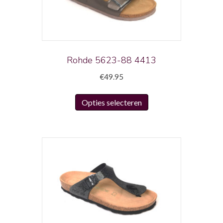
Rohde 5623-88 4413
€
49.95
Dit
Opties selecteren
product
heeft
meerdere
variaties.
Deze
optie
kan
gekozen
worden
op