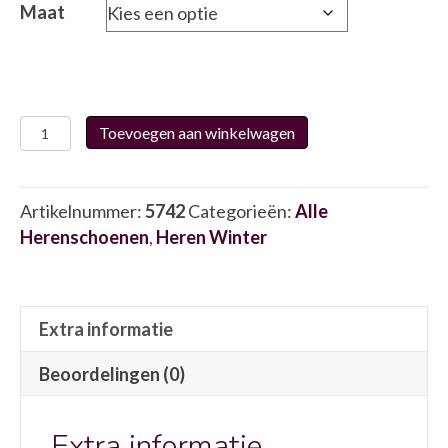
Maat
Fluchos
Toevoegen aan winkelwagen
1616
5742
aantal
Artikelnummer:
5742
Categorieën:
Alle
Herenschoenen
,
Heren Winter
Extra informatie
Beoordelingen (0)
Extra informatie