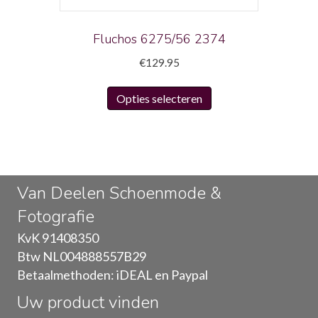
de
productpagina
Fluchos 6275/56 2374
€
129.95
Dit
Opties selecteren
product
heeft
meerdere
variaties.
Deze
Van Deelen Schoenmode &
optie
Fotografie
kan
gekozen
KvK 91408350
worden
Btw NL004888557B29
op
Betaalmethoden: iDEAL en Paypal
de
Uw product vinden
productpagina