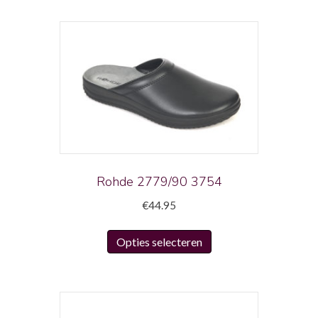
Rohde 2779/90 3754
€
44.95
Dit
Opties selecteren
product
heeft
meerdere
variaties.