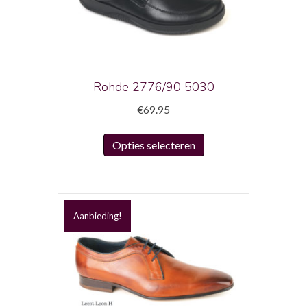
Rohde 2776/90 5030
€
69.95
Dit
Opties selecteren
product
heeft
meerdere
variaties.
Aanbieding!
Deze
optie
kan
gekozen
worden