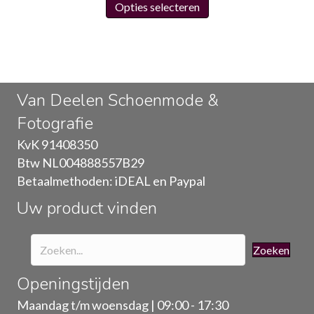
Opties selecteren
product
heeft
meerdere
variaties.
Deze
Van Deelen Schoenmode &
optie
Fotografie
kan
gekozen
KvK 91408350
worden
Btw NL004888557B29
op
Betaalmethoden: iDEAL en Paypal
de
Uw product vinden
productpagina
Zoeken
Openingstijden
Maandag t/m woensdag | 09:00 - 17:30