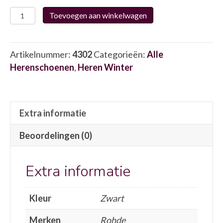
Rohde
Toevoegen aan winkelwagen
2601/90
4302
aantal
Artikelnummer:
4302
Categorieën:
Alle
Herenschoenen
,
Heren Winter
Extra informatie
Beoordelingen (0)
Extra informatie
Kleur
Zwart
Merken
Rohde