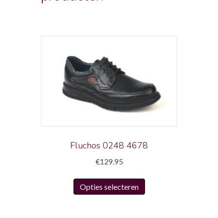
Fluchos 0248 4678
€
129.95
Dit
Opties selecteren
product
heeft
meerdere