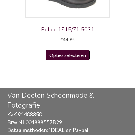
worden
op
de
productpagina
Rohde 1515/71 5031
€
44.95
Dit
Opties selecteren
product
heeft
meerdere
variaties.
Deze
Van Deelen Schoenmode &
optie
Fotografie
kan
gekozen
KvK 91408350
worden
Btw NL004888557B29
op
Betaalmethoden: iDEAL en Paypal
de