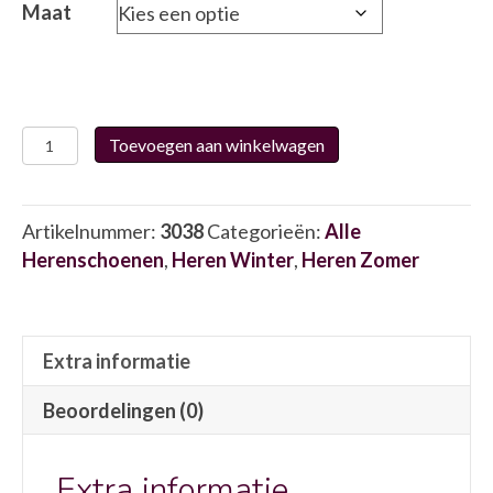
Maat
Fluchos
Toevoegen aan winkelwagen
8543
3038
aantal
Artikelnummer:
3038
Categorieën:
Alle
Herenschoenen
,
Heren Winter
,
Heren Zomer
Extra informatie
Beoordelingen (0)
Extra informatie