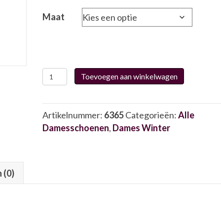
Maat
Gabor
Toevoegen aan winkelwagen
52.891.85
6365
aantal
Artikelnummer:
6365
Categorieën:
Alle
Damesschoenen
,
Dames Winter
 (0)