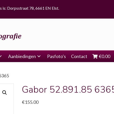
s is: Dorpsstraat 78, 6661 EN Elst.
Aanbiedingen
Pasfoto’s
Contact
€
0.00
 6365
Gabor 52.891.85 636
€
155.00