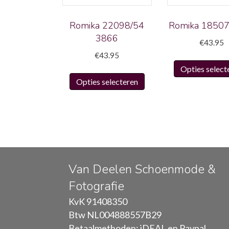
Romika 22098/54
Romika 1850
3866
€
43.95
€
43.95
Opties select
Dit
Opties selecteren
product
heeft
meerdere
variaties.
Deze
optie
kan
Van Deelen Schoenmode &
gekozen
Fotografie
worden
KvK 91408350
op
Btw NL004888557B29
de
Betaalmethoden: iDEAL en Paypal