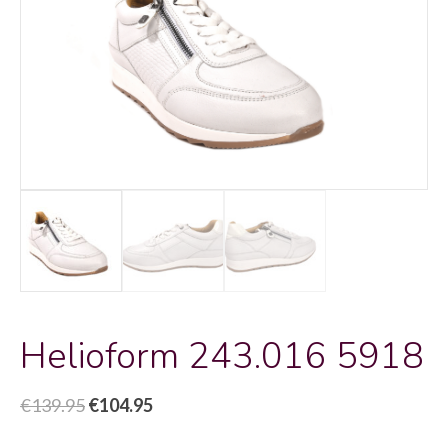
Helioform 243.016 5918
Oorspronkelijke
Huidige
€
139.95
€
104.95
prijs
prijs