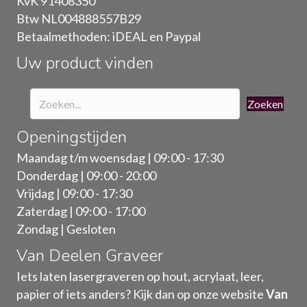
KvK 91408350
worden
Btw NL004888557B29
op
Betaalmethoden: iDEAL en Paypal
de
Uw product vinden
productpagina
Zoeken
Openingstijden
Maandag t/m woensdag | 09:00 - 17:30
Donderdag | 09:00 - 20:00
Vrijdag | 09:00 - 17:30
Zaterdag | 09:00 - 17:00
Zondag | Gesloten
Van Deelen Graveer
Iets laten lasergraveren op hout, acrylaat, leer,
papier of iets anders? Kijk dan op onze website
Van