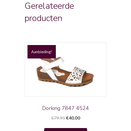
Gerelateerde
producten
Aanbieding!
Dorking 7847 4524
Oorspronkelijke
Huidige
€
79.95
€
40.00
prijs
prijs
Dit
was:
is: