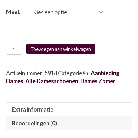
was:
is:
€139.95.
€104.95.
Maat
Helioform
Toevoegen aan winkelwagen
243.016
5918
aantal
Artikelnummer:
5918
Categorieën:
Aanbieding
Dames
,
Alle Damesschoenen
,
Dames Zomer
Extra informatie
Beoordelingen (0)