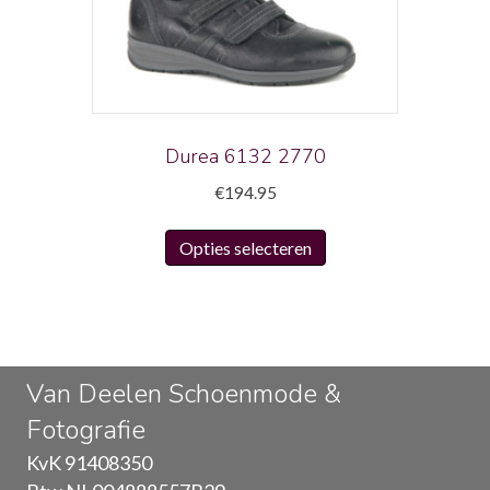
kan
gekozen
worden
op
de
productpagina
Durea 6132 2770
€
194.95
Dit
Opties selecteren
product
heeft
meerdere
variaties.
Deze
Van Deelen Schoenmode &
optie
Fotografie
kan
gekozen
KvK 91408350
worden