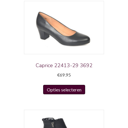
Caprice 22413-29 3692
€
69.95
Dit
Opties selecteren
product
heeft
meerdere
variaties.
Deze