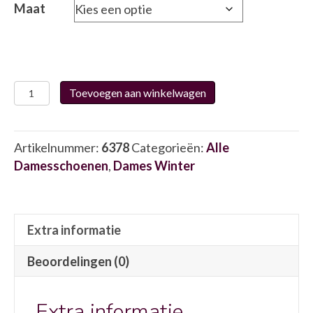
Maat
Laura
Toevoegen aan winkelwagen
Vita
65
6378
Artikelnummer:
6378
Categorieën:
Alle
aantal
Damesschoenen
,
Dames Winter
Extra informatie
Beoordelingen (0)
Extra informatie