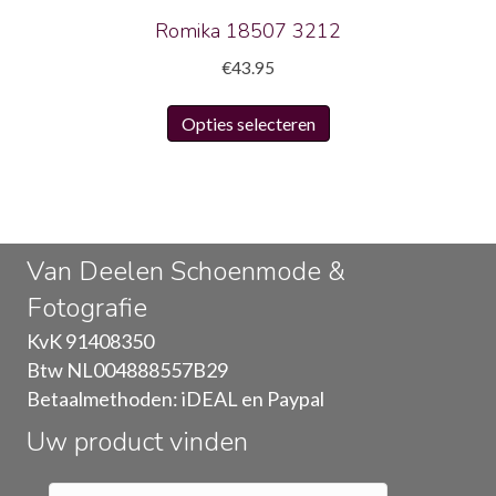
productpagina
Romika 18507 3212
€
43.95
Dit
Opties selecteren
product
heeft
meerdere
variaties.
Deze
Van Deelen Schoenmode &
optie
Fotografie
kan
gekozen
KvK 91408350
worden
Btw NL004888557B29
op
Betaalmethoden: iDEAL en Paypal
de
Uw product vinden
productpagina