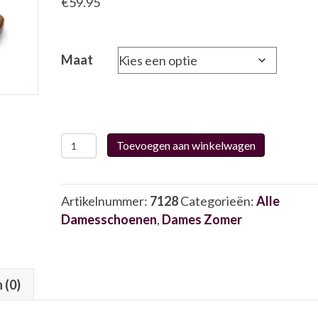
€
59.95
Maat
Oh
Toevoegen aan winkelwagen
My
Sandals
5874
Artikelnummer:
7128
Categorieën:
Alle
7128
Damesschoenen
,
Dames Zomer
aantal
 (0)