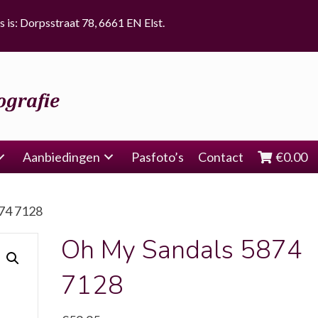
s is: Dorpsstraat 78, 6661 EN Elst.
Aanbiedingen
Pasfoto’s
Contact
€
0.00
874 7128
Oh My Sandals 5874
7128