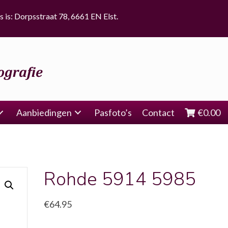
s is: Dorpsstraat 78, 6661 EN Elst.
Aanbiedingen
Pasfoto’s
Contact
€
0.00
Rohde 5914 5985
€
64.95