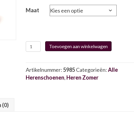
Maat
Rohde
Toevoegen aan winkelwagen
5914
5985
aantal
Artikelnummer:
5985
Categorieën:
Alle
Herenschoenen
,
Heren Zomer
 (0)