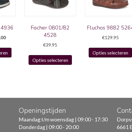
 4936
Fischer 0801/82
Fluchos 9882 526
4528
pronkelijke
Huidige
.00
€
129.95
prijs
€
39.95
Dit
:
is:
eren
Opties selecteren
Dit
product
9.95.
€65.00.
Opties selecteren
product
heeft
heeft
meerdere
meerdere
variaties.
variaties.
Deze
Deze
optie
optie
kan
kan
gekozen
Openingstijden
Cont
gekozen
worden
Maandag t/m woensdag | 09:00 - 17:30
Dorpss
worden
op
Donderdag | 09:00 - 20:00
6661 E
op
de