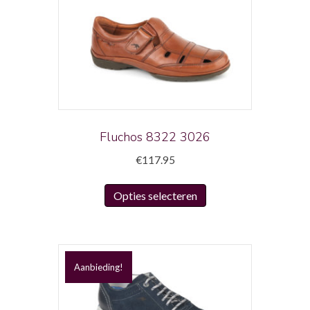
Fluchos 8322 3026
€
117.95
Dit
Opties selecteren
product
heeft
meerdere
variaties.
Aanbieding!
Deze
optie
kan