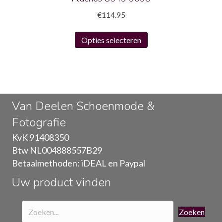
€
114.95
Dit
Opties selecteren
product
heeft
meerdere
variaties.
Deze
Van Deelen Schoenmode &
optie
Fotografie
kan
gekozen
KvK 91408350
worden
Btw NL004888557B29
op
Betaalmethoden: iDEAL en Paypal
de
Uw product vinden
productpagina
Zoeken