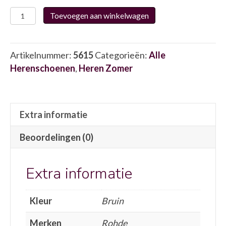
Rohde
Toevoegen aan winkelwagen
6523
5615
aantal
Artikelnummer:
5615
Categorieën:
Alle
Herenschoenen
,
Heren Zomer
Extra informatie
Beoordelingen (0)
Extra informatie
Kleur
Bruin
Merken
Rohde