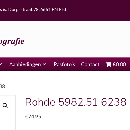
s is: Dorpsstraat 78, 6661 EN Elst.
Aanbiedingen
Pasfoto’s
Contact
€
0.00
38
Rohde 5982.51 6238
€
74.95