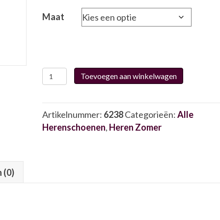
Maat
Rohde
Toevoegen aan winkelwagen
5982.51
6238
aantal
Artikelnummer:
6238
Categorieën:
Alle
Herenschoenen
,
Heren Zomer
 (0)