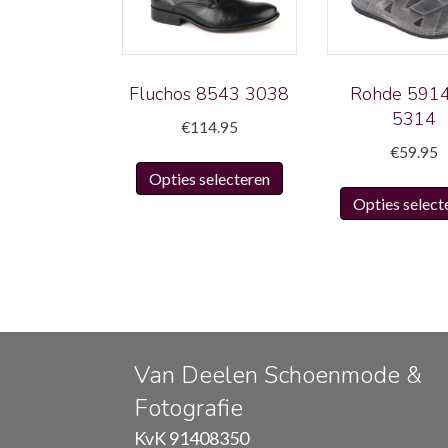
Fluchos 8543 3038
Rohde 591
5314
€
114.95
€
59.95
Dit
Opties selecteren
product
Opties select
heeft
meerdere
variaties.
Deze
optie
kan
gekozen
Van Deelen Schoenmode &
worden
Fotografie
op
KvK 91408350
de