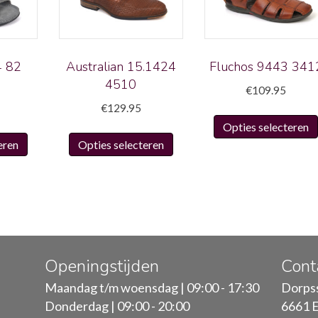
4 82
Australian 15.1424
Fluchos 9443 341
4510
€
109.95
€
129.95
Opties selecteren
Dit
Dit
eren
Opties selecteren
product
product
heeft
heeft
meerdere
meerdere
variaties.
variaties.
Deze
Deze
optie
optie
kan
kan
Openingstijden
Cont
gekozen
gekozen
Maandag t/m woensdag | 09:00 - 17:30
Dorpss
worden
worden
Donderdag | 09:00 - 20:00
6661 E
op
op