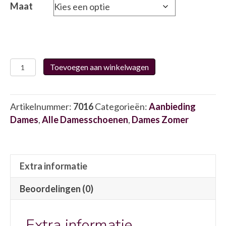
€95.00.
€71.25.
Maat
Skechers
Toevoegen aan winkelwagen
150801
7016
aantal
Artikelnummer:
7016
Categorieën:
Aanbieding
Dames
,
Alle Damesschoenen
,
Dames Zomer
Extra informatie
Beoordelingen (0)
Extra informatie