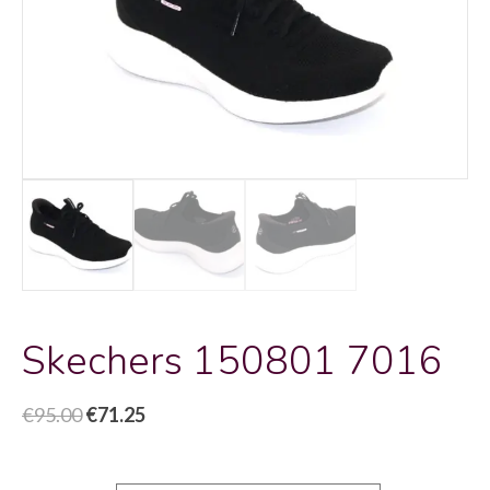
Skechers 150801 7016
Oorspronkelijke
Huidige
€
95.00
€
71.25
prijs
prijs
was:
is: