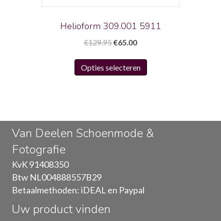
de
productpagina
Helioform 309.001 5911
Oorspronkelijke
Huidige
€
129.95
€
65.00
prijs
prijs
Dit
was:
is:
Opties selecteren
product
€129.95.
€65.00.
heeft
meerdere
variaties.
Deze
Van Deelen Schoenmode &
optie
Fotografie
kan
gekozen
KvK 91408350
worden
Btw NL004888557B29
op
Betaalmethoden: iDEAL en Paypal
de
Uw product vinden
productpagina