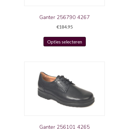
op
de
productpagina
Ganter 256790 4267
€
184.95
Dit
Opties selecteren
product
heeft
meerdere
variaties.
Deze
optie
kan
gekozen
worden
op
de
productpagina
Ganter 256101 4265