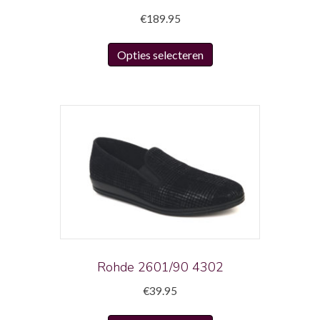
€
189.95
Dit
Opties selecteren
product
heeft
meerdere
variaties.
Deze
optie
kan
gekozen
worden
op
de
productpagina
Rohde 2601/90 4302
€
39.95
Dit