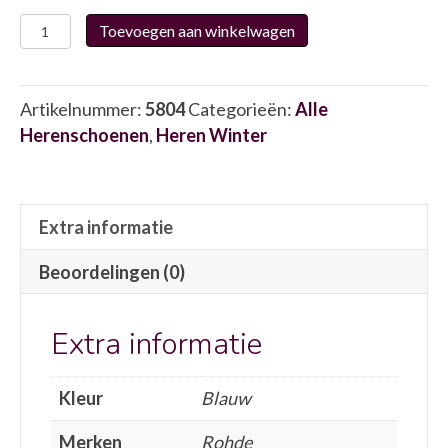
Rohde
Toevoegen aan winkelwagen
6790-
56
5804
Artikelnummer:
5804
Categorieën:
Alle
aantal
Herenschoenen
,
Heren Winter
Extra informatie
Beoordelingen (0)
Extra informatie
Kleur
Blauw
Merken
Rohde