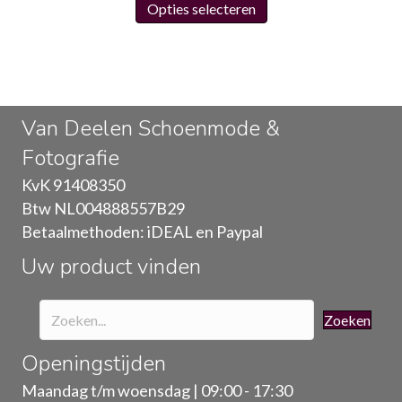
Opties selecteren
product
heeft
meerdere
variaties.
Deze
Van Deelen Schoenmode &
optie
Fotografie
kan
gekozen
KvK 91408350
worden
Btw NL004888557B29
op
Betaalmethoden: iDEAL en Paypal
de
Uw product vinden
productpagina
Zoeken
Openingstijden
Maandag t/m woensdag | 09:00 - 17:30