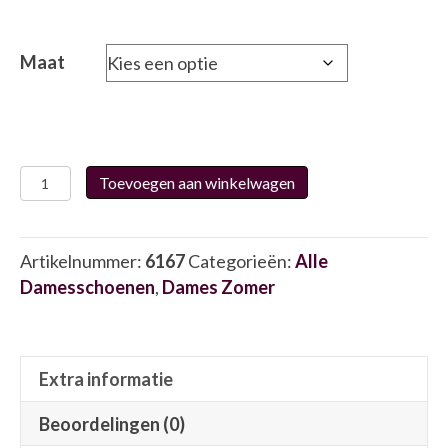
Maat
Waldläufer
Toevoegen aan winkelwagen
785502
6167
aantal
Artikelnummer:
6167
Categorieën:
Alle
Damesschoenen
,
Dames Zomer
Extra informatie
Beoordelingen (0)