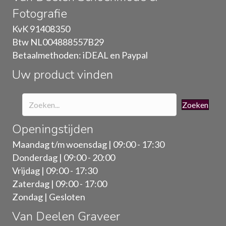
Fotografie
kan
gekozen
KvK 91408350
worden
Btw NL004888557B29
op
Betaalmethoden: iDEAL en Paypal
de
Uw product vinden
productpagina
Zoeken
Openingstijden
Maandag t/m woensdag | 09:00 - 17:30
Donderdag | 09:00 - 20:00
Vrijdag | 09:00 - 17:30
Zaterdag | 09:00 - 17:00
Zondag | Gesloten
Van Deelen Graveer