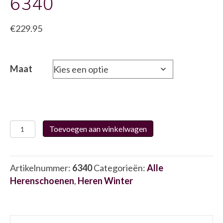
6340
€
229.95
Maat
Xssensible
Toevoegen aan winkelwagen
strectchwalker
30073.3
6340
Artikelnummer:
6340
Categorieën:
Alle
aantal
Herenschoenen
,
Heren Winter