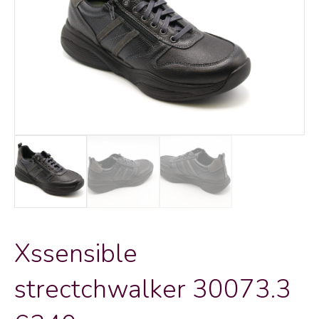
Xssensible
strectchwalker 30073.3