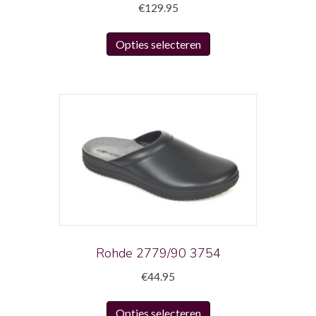
€
129.95
Dit
Opties selecteren
product
heeft
meerdere
variaties.
Deze
optie
kan
gekozen
worden
op
de
productpagina
Rohde 2779/90 3754
€
44.95
Dit
Opties selecteren